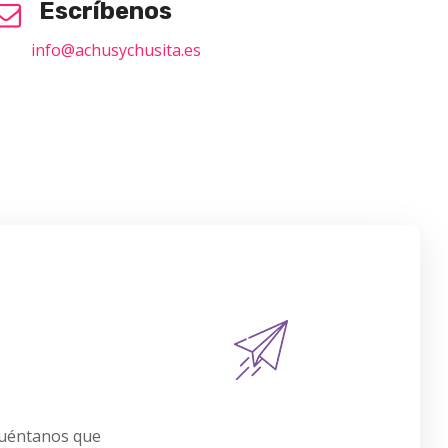
Escríbenos
info@achusychusita.es
cuéntanos que